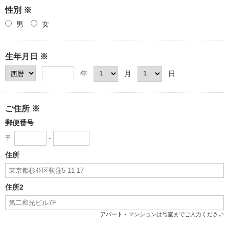
性別 ※
男
女
生年月日 ※
年
月
日
ご住所 ※
郵便番号
〒
-
住所
住所2
アパート・マンションは号室までご入力ください