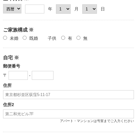
年
月
日
ご家族構成 ※
未婚
既婚
子供
有
無
自宅 ※
郵便番号
〒
-
住所
住所2
アパート・マンションは号室までご入力ください